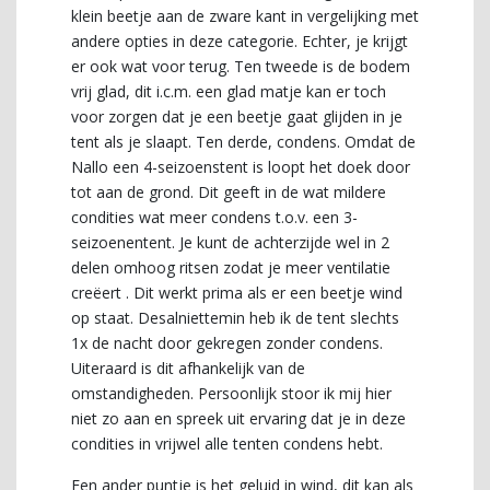
klein beetje aan de zware kant in vergelijking met
andere opties in deze categorie. Echter, je krijgt
er ook wat voor terug. Ten tweede is de bodem
vrij glad, dit i.c.m. een glad matje kan er toch
voor zorgen dat je een beetje gaat glijden in je
tent als je slaapt. Ten derde, condens. Omdat de
Nallo een 4-seizoenstent is loopt het doek door
tot aan de grond. Dit geeft in de wat mildere
condities wat meer condens t.o.v. een 3-
seizoenentent. Je kunt de achterzijde wel in 2
delen omhoog ritsen zodat je meer ventilatie
creëert . Dit werkt prima als er een beetje wind
op staat. Desalniettemin heb ik de tent slechts
1x de nacht door gekregen zonder condens.
Uiteraard is dit afhankelijk van de
omstandigheden. Persoonlijk stoor ik mij hier
niet zo aan en spreek uit ervaring dat je in deze
condities in vrijwel alle tenten condens hebt.
Een ander puntje is het geluid in wind, dit kan als