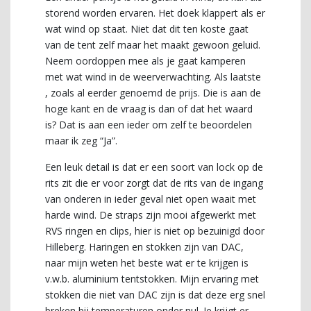
storend worden ervaren. Het doek klappert als er
wat wind op staat. Niet dat dit ten koste gaat
van de tent zelf maar het maakt gewoon geluid.
Neem oordoppen mee als je gaat kamperen
met wat wind in de weerverwachting. Als laatste
, zoals al eerder genoemd de prijs. Die is aan de
hoge kant en de vraag is dan of dat het waard
is? Dat is aan een ieder om zelf te beoordelen
maar ik zeg “Ja”.
Een leuk detail is dat er een soort van lock op de
rits zit die er voor zorgt dat de rits van de ingang
van onderen in ieder geval niet open waait met
harde wind. De straps zijn mooi afgewerkt met
RVS ringen en clips, hier is niet op bezuinigd door
Hilleberg. Haringen en stokken zijn van DAC,
naar mijn weten het beste wat er te krijgen is
v.w.b. aluminium tentstokken. Mijn ervaring met
stokken die niet van DAC zijn is dat deze erg snel
breken bij temperaturen onder nul. Je krijgt er