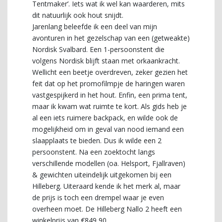
Tentmaker’. Iets wat ik wel kan waarderen, mits
dit natuurlijk ook hout snijdt.
Jarenlang beleefde ik een deel van mijn
avonturen in het gezelschap van een (getweakte)
Nordisk Svalbard. Een 1-persoonstent die
volgens Nordisk blijft staan met orkaankracht.
Wellicht een beetje overdreven, zeker gezien het
feit dat op het promofilmpje de haringen waren
vastgespijkerd in het hout. Enfin, een prima tent,
maar ik kwam wat ruimte te kort. Als gids heb je
al een iets ruimere backpack, en wilde ook de
mogelijkheid om in geval van nood iemand een
slaapplaats te bieden. Dus ik wilde een 2
persoonstent. Na een zoektocht langs
verschillende modellen (oa. Helsport, Fjallraven)
& gewichten uiteindelijk uitgekomen bij een
Hilleberg. Uiteraard kende ik het merk al, maar
de prijs is toch een drempel waar je even
overheen moet. De Hilleberg Nallo 2 heeft een
winkelprijs van €849,90.