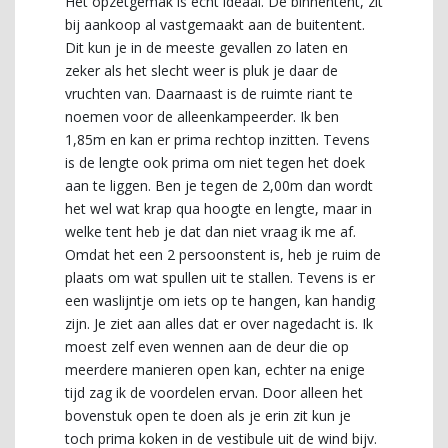
Het opzetgemak is echt ideaal. De binnentent, zit
bij aankoop al vastgemaakt aan de buitentent.
Dit kun je in de meeste gevallen zo laten en
zeker als het slecht weer is pluk je daar de
vruchten van. Daarnaast is de ruimte riant te
noemen voor de alleenkampeerder. Ik ben
1,85m en kan er prima rechtop inzitten. Tevens
is de lengte ook prima om niet tegen het doek
aan te liggen. Ben je tegen de 2,00m dan wordt
het wel wat krap qua hoogte en lengte, maar in
welke tent heb je dat dan niet vraag ik me af.
Omdat het een 2 persoonstent is, heb je ruim de
plaats om wat spullen uit te stallen. Tevens is er
een waslijntje om iets op te hangen, kan handig
zijn. Je ziet aan alles dat er over nagedacht is. Ik
moest zelf even wennen aan de deur die op
meerdere manieren open kan, echter na enige
tijd zag ik de voordelen ervan. Door alleen het
bovenstuk open te doen als je erin zit kun je
toch prima koken in de vestibule uit de wind bijv.