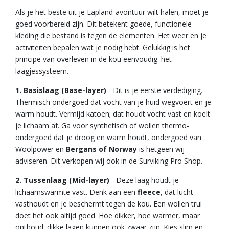
Als je het beste uit je Lapland-avontuur wilt halen, moet je
goed voorbereid zijn. Dit betekent goede, functionele
kleding die bestand is tegen de elementen. Het weer en je
activiteiten bepalen wat je nodig hebt. Gelukkig is het
principe van overleven in de kou eenvoudig: het
laagjessysteem.
1. Basislaag (Base-layer)
- Dit is je eerste verdediging.
Thermisch ondergoed dat vocht van je huid wegvoert en je
warm houdt. Vermijd katoen; dat houdt vocht vast en koelt
je lichaam af. Ga voor synthetisch of wollen thermo-
ondergoed dat je droog en warm houdt, ondergoed van
Woolpower en
Bergans of Norway
is hetgeen wij
adviseren. Dit verkopen wij ook in de Surviking Pro Shop.
2. Tussenlaag (Mid-layer)
- Deze laag houdt je
lichaamswarmte vast. Denk aan een
fleece
, dat lucht
vasthoudt en je beschermt tegen de kou. Een wollen trui
doet het ook altijd goed. Hoe dikker, hoe warmer, maar
onthoud: dikke lagen kunnen ook zwaar zijn. Kies slim en