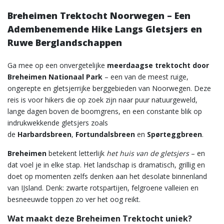
Breheimen Trektocht Noorwegen – Een
Adembenemende Hike Langs Gletsjers en
Ruwe Berglandschappen
Ga mee op een onvergetelijke
meerdaagse trektocht door
Breheimen Nationaal Park
– een van de meest ruige,
ongerepte en gletsjerrijke berggebieden van Noorwegen. Deze
reis is voor hikers die op zoek zijn naar puur natuurgeweld,
lange dagen boven de boomgrens, en een constante blik op
indrukwekkende gletsjers zoals
de
Harbardsbreen
,
Fortundalsbreen
en
Spørteggbreen
.
Breheimen
betekent letterlijk
het huis van de gletsjers
– en
dat voel je in elke stap. Het landschap is dramatisch, grillig en
doet op momenten zelfs denken aan het desolate binnenland
van IJsland. Denk: zwarte rotspartijen, felgroene valleien en
besneeuwde toppen zo ver het oog reikt.
Wat maakt deze Breheimen Trektocht uniek?