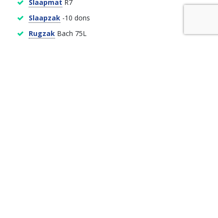
Slaapmat
R7
Slaapzak
-10 dons
Rugzak
Bach 75L
Wandelstokken
De
Surviking Pro Shop
heeft nog veel meer outdoor
uitrusting in de verhuur, zoals Outdoor Kleding, Gore-Tex
regenjassen, Donsjassen en Winterwandelschoenen.
ALLE VERHUUR ITEMS
De kosten voor dit pakket in bruikleen zijn
€ 149,00
Een impressie van onze Glacier & Lakes
Breheimen Trektocht Noorwegen