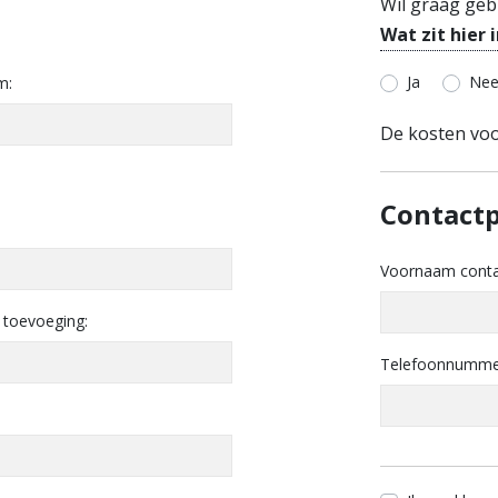
Wil graag geb
Wat zit hier 
Ja
Ne
m:
De kosten voor
Contactp
Voornaam conta
 toevoeging:
Telefoonnummer