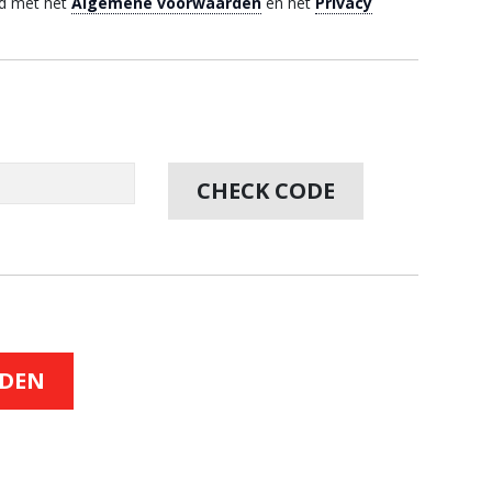
rd met het
Algemene voorwaarden
en het
Privacy
.
CHECK CODE
NDEN