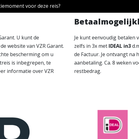
tiemoment voor deze reis?
Betaalmogelij
Garant. U kunt de
Je kunt eenvoudig betalen 
de website van VZR Garant.
zelfs in 3x met
IDEAL in3
d.m
lichte bescherming om u
de Factuur. Je ontvangt na 
treis is inbegrepen, te
aanbetaling. Ca. 8 weken vo
eer informatie over VZR
restbedrag.