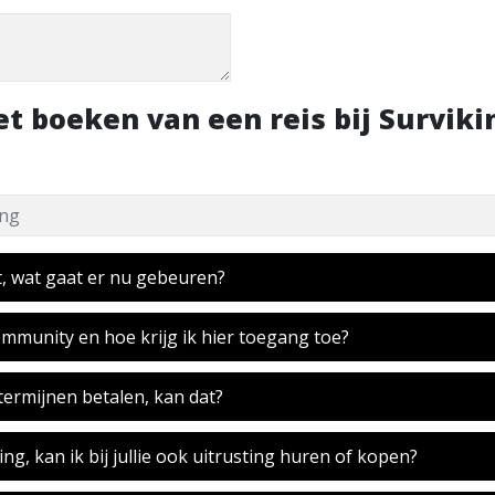
t boeken van een reis bij Surviki
t, wat gaat er nu gebeuren?
ommunity en hoe krijg ik hier toegang toe?
 termijnen betalen, kan dat?
ting, kan ik bij jullie ook uitrusting huren of kopen?