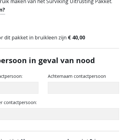
ruik maken van het Surviking Uitrusting Pakket.
in?
e
 dit pakket in bruikleen zijn
€ 40,00
ersoon in geval van nood
ctpersoon:
Achternaam contactpersoon
 contactpersoon: