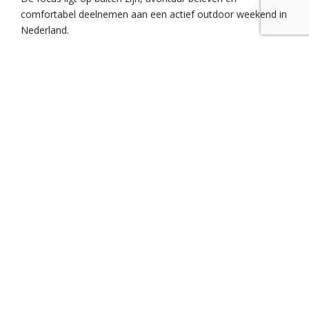
comfortabel deelnemen aan een actief outdoor weekend in
Nederland.
🛶 Complete packraft set
Inclusief packraft, peddel, blaaszak en zwemvest.
🥾 Professionele begeleiding
Begeleiding door ervaren outdoor- en wilderness guides.
🏕️ Overnachting op basecamp
Slapen midden in de natuur op een sfeervol outdoor
basecamp.
🔥 Outdoor Diner
Inclusief outdoor diner, Adventure Food.
Professionele begeleiding