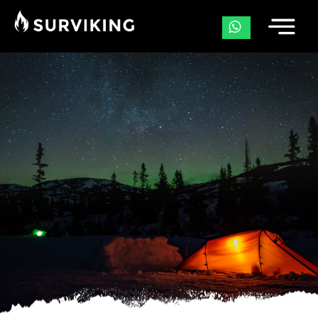
De Noorse Bergcode | Fjellvettreglene
Lapland Kledingadvies