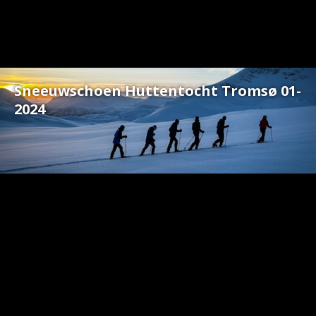
Start to Hike Weekend
Sneeuwschoen Huttentocht Tromsø 01-
Blog
2024
Gear reviews
Ecoregios
Navigeren & Oriënteren
Wat is winterkamperen?
Sneeuwschoenwandelen
De Noorse Bergcode | Fjellvettreglene
Lapland Kledingadvies