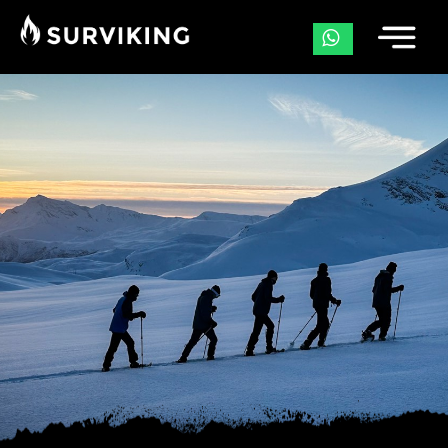
Merchandise
Julbo
Showroom
Kaart Kompas GPS Cursus
Outdoor Meteorologie Training
Outdoor EHBO Cursus
Workshop & Training Vuur maken
Workshop Natuurfotografie
Workshop Noodcommunicatie
Noodplan maken voor 72 uur zelfredzaamheid