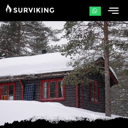
Outdoor Meteorologie Training
Outdoor EHBO Cursus
Workshop & Training Vuur maken
Workshop Natuurfotografie
Workshop Noodcommunicatie
Noodplan maken voor 72 uur zelfredzaamheid
Start to Hike Weekend
Blog
Gear reviews
Ecoregios